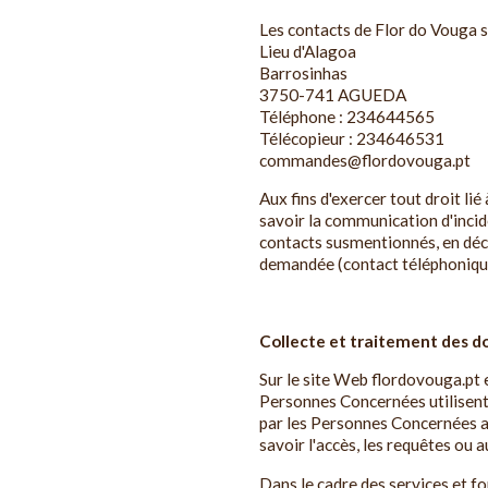
Les contacts de Flor do Vouga s
Lieu d'Alagoa
Barrosinhas
3750-741 AGUEDA
Téléphone : 234644565
Télécopieur : 234646531
commandes@flordovouga.pt
Aux fins d'exercer tout droit li
savoir la communication d'incid
contacts susmentionnés, en décr
demandée (contact téléphonique
Collecte et traitement des d
Sur le site Web flordovouga.pt 
Personnes Concernées utilisent 
par les Personnes Concernées afi
savoir l'accès, les requêtes ou 
Dans le cadre des services et f