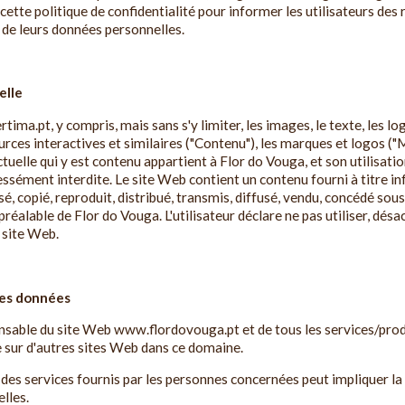
cette politique de confidentialité pour informer les utilisateurs des
t de leurs données personnelles.
elle
ma.pt, y compris, mais sans s'y limiter, les images, le texte, les log
ources interactives et similaires ("Contenu"), les marques et logos ("
ctuelle qui y est contenu appartient à Flor do Vouga, et son utilisatio
essément interdite. Le site Web contient un contenu fourni à titre i
sé, copié, reproduit, distribué, transmis, diffusé, vendu, concédé sous
réalable de Flor do Vouga. L'utilisateur déclare ne pas utiliser, désa
u site Web.
des données
nsable du site Web www.flordovouga.pt et de tous les services/produi
 sur d'autres sites Web dans ce domaine.
t des services fournis par les personnes concernées peut impliquer la 
lles.