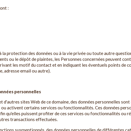
ont :
é à la protection des données ou à la vie privée ou toute autre quest
ents ou le dépôt de plaintes, les Personnes concernées peuvent con
ivant les motif du contact et en indiquant les éventuels points de c
, adresse email ou autre).
onnées personnelles
et d'autres sites Web de ce domaine, des données personnelles sont 
ou activent certains services ou fonctionnalités. Ces données pers
n qu'elles puissent profiter de ces services ou fonctionnalités ou rés
autres transactions effectuées.
onctions susmentionnés, des données personnelles de différentes ca